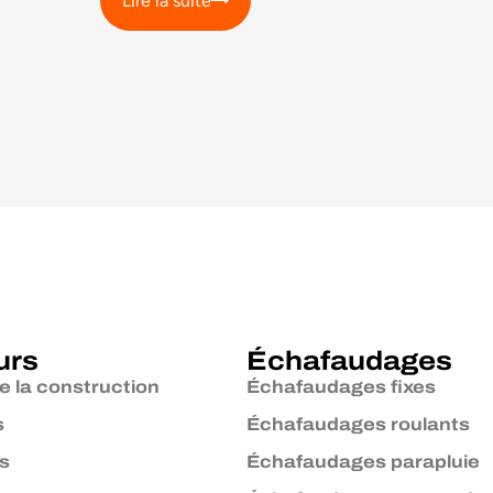
Lire la suite
urs
Échafaudages
e la construction
Échafaudages fixes
s
Échafaudages roulants
s
Échafaudages parapluie