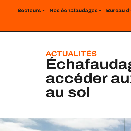
contenu
principal
Secteurs
Nos échafaudages
Bureau d
ACTUALITÉS
Échafaudag
accéder aux
au sol