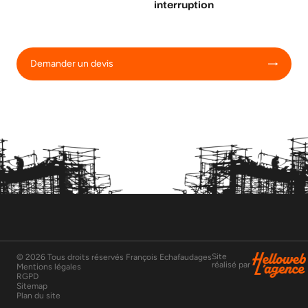
interruption
Demander un devis
Site
© 2026 Tous droits réservés François Echafaudages
réalisé par
Mentions légales
RGPD
Sitemap
Plan du site