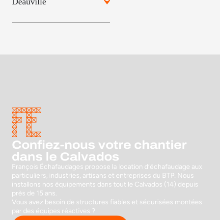
Deauville
Confiez-nous votre chantier
dans le Calvados
François Échafaudages propose la location d’échafaudage aux
particuliers, industries, artisans et entreprises du BTP. Nous
installons nos équipements dans tout le Calvados (14) depuis
près de 15 ans.
Vous avez besoin de structures fiables et sécurisées montées
par des équipes réactives ?