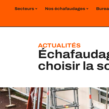
contenu
principal
Secteurs
Nos échafaudages
Burea
ACTUALITÉS
Échafaudag
choisir la s