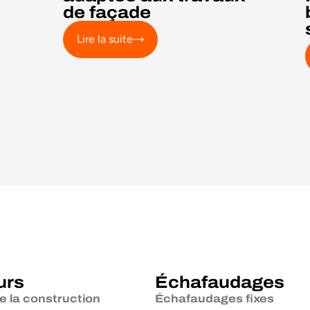
de façade
Lire la suite
urs
Échafaudages
e la construction
Échafaudages fixes