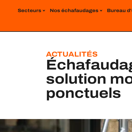
contenu
principal
Secteurs
Nos échafaudages
Bureau d
ACTUALITÉS
Échafaudag
solution mo
ponctuels