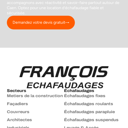
accompagnons avec réactivité et savoir-faire partout autour de
Caen. Optez pour une location d’échafaudage fiable et
sécurisée.
Demandez votre devis gratuit
Secteurs
Échafaudages
Metiers de la construction
Échafaudages fixes
Façadiers
Échafaudages roulants
Couvreurs
Échafaudages parapluie
Architectes
Échafaudages suspendus
Industriels
Levage & Accès